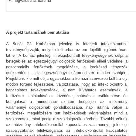
A megvalósulás dátuma
A projekt tartalmának bemutatása
A Bugát Pál Kórházban jelenleg is kiterjedt infekciókontroll
tevekénység zajlik, melyet elsősorban az erre kijelölt higiénés team
lát el. A kórház jelenlegi infekciókontroll tevékenységének célja a
betegek és az egészségügyi dolgozók fertőzések elleni védelme, a
nosocomialis fertőzések megelőzése, a kockázati tényezők
csökkentése - az egészségügyi ellátórendszer minden szintjén.
Projektünk kiemelt célja ugyanakkor a kórházi szervezeti kultúra oly
módon történő fejlesztése, változtatása, hogy az infekciókontrollal
kapcsolatos tevekénységek, a nem kívánatos események, a
fertőzések kialakulásának kivédése, hatásának csökkentése és
korrigálása a mindennapi szinten beépüljön az intézmény
valamennyi dolgozóinak gondolkodásába, napi rutinná váljon a
fertőzések megelőzésére tett intézkedések végrehajtása mind a
szakorvosok, mind pedig a szakdolgozók körében. További célunk
az intézmény infekciókontrollal kapcsolatos valamennyi, jelenlegi
szabályzatának felülvizsgálata, az infekciókontrollal kapcsolatos