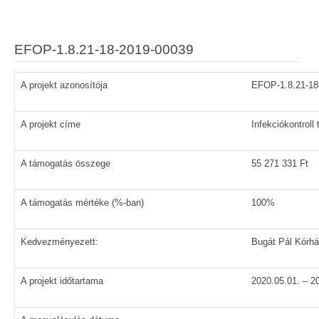
EFOP-1.8.21-18-2019-00039
A projekt azonosítója
EFOP-1.8.21-18
A projekt címe
Infekciókontrol
A támogatás összege
55 271 331 Ft
A támogatás mértéke (%-ban)
100%
Kedvezményezett:
Bugát Pál Kórh
A projekt időtartama
2020.05.01. – 2