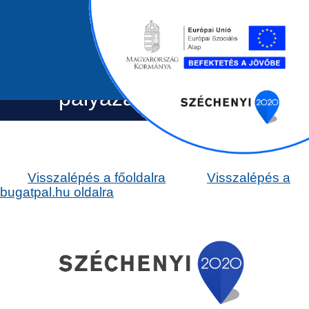
Bugát Pál Kórház
pályázatok
Visszalépés a főoldalra
Visszalépés a
bugatpal.hu oldalra