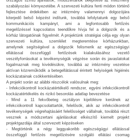
országos szintű ajánlások, módszertanok beépítése az intézmény
szabályozási környezetébe. A szervezeti kultúra fenti módon történő
fejlesztése érdekében az intézmény valamennyi dolgozójára
kiterjedő belső képzést indítunk, továbbá lefolytatunk egy belső
kommunikációs kampányt, ami a legfontosabb fertőzés
megelőzéssel kapcsolatos teendőkre hívja fel a dolgozók és a
kórház látogatóinak figyelmét. A projektünk stratégiai célja egy olyan
szervezeti kultúra, szemlélet megteremtése kórházunkban,
amelynek segítségével a dolgozók felismerik az egészségügyi
ellátással összefüggő fertőzések kialakulásához vezető
veszélyforrásokat a tevékenységük végzése során és javaslatokat
fogalmaznak meg kivédésükre, továbbá az intézmény vezetése
aktívan közreműködik a betegellátással érintett helyiségek higiénés
kockázatainak csökkentésében.
A projekt során az alábbi részcélok valósulnak meg:
- Infekciókontroll kockázatértékelő rendszer, egyéni infekciókontroll
kockázatértékelés és rizikó besorolás adatlap bevezetése
- Mind a 11 fekvőbeteg osztályon kijelölésre kerülnek az
infekciókontroll kapcsolattartók, felelősök, akik az infekciókontroll
tevékenységek végrehajtásáért felelősséget vállalnak, továbbá részt
vesznek a módszertani ajánlásokat elkészítő kiemelt projekt
projektgazdája által szervezett képzéseken
- Megtörténik a négy leggyakoribb egészségügyi ellátással
összefüggő fertőzés megelőzésére szolgáló ellátási csomag