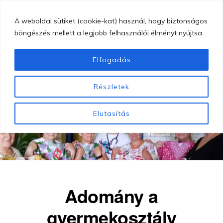
Skip
MENU
A weboldal sütiket (cookie-kat) használ, hogy biztonságos
to
böngészés mellett a legjobb felhasználói élményt nyújtsa.
main
content
Elfogadás
GYÖNGYÖSI
Gyöngyösi
BUGÁT
Részletek
PÁL
Bugát
KÓRHÁZ
Pál
Elutasítás
Kórház
Adomány a
gyermekosztály