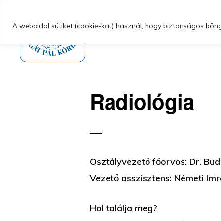
Ugrás
Skip
Magunkról
az
to
A weboldal sütiket (cookie-kat) használ, hogy biztonságos böngé
elsődleges
main
navigációhoz
content
GYÖNGYÖSI
Gyöngyösi
BUGÁT
PÁL
Bugát
Radiológia
KÓRHÁZ
Pál
Kórház
Osztályvezető főorvos: Dr. Bud
Vezető asszisztens: Németi Im
Hol találja meg?