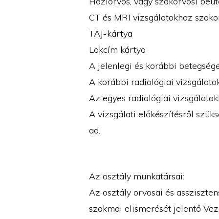
Háziorvos, vagy szakorvosi beut
CT és MRI vizsgálatokhoz szako
TAJ-kártya
Lakcím kártya
A jelenlegi és korábbi betegsége
A korábbi radiológiai vizsgálato
Az egyes radiológiai vizsgálatok
A vizsgálati előkészítésről szüks
ad.
Az osztály munkatársai:
Az osztály orvosai és assziszte
szakmai elismerését jelentő Ve