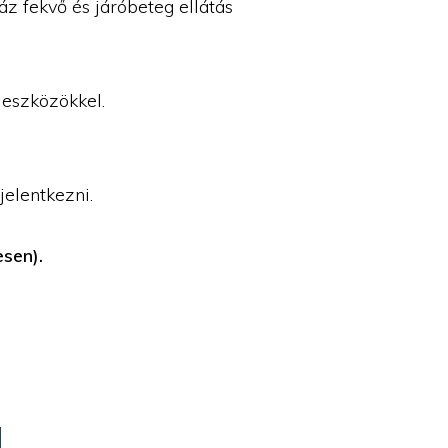
áz fekvő és járóbeteg ellátás
 eszközökkel.
jelentkezni.
esen).