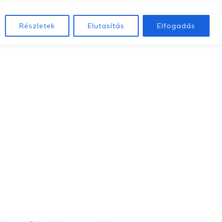
k
Betegeinknek
Közérdekű adatok
Alapítványunk
Részletek
Elutasítás
Elfogadás