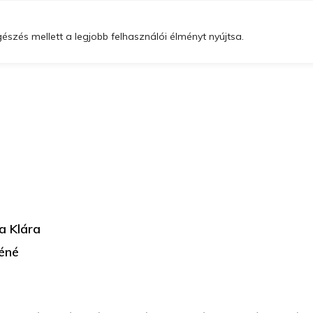
Szolgáltatásaink
Gyógyító osztályaink
Szakrendelési idő
szés mellett a legjobb felhasználói élményt nyújtsa.
a Klára
réné