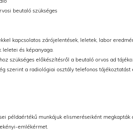
aló
rvosi beutaló szükséges
kkel kapcsolatos zárójelentések, leletek, labor eredmé
k leletei és képanyaga.
hoz szükséges előkészítésről a beutaló orvos ad tájéko
ég szerint a radiológiai osztály telefonos tájékoztatást é
nsei példaértékű munkájuk elismeréseiként megkapták 
zekényi-emlékérmet.