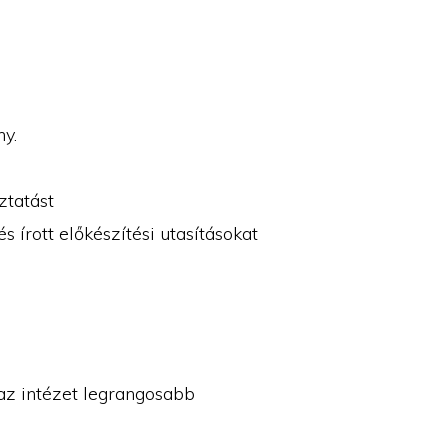
ny.
ztatást
s írott előkészítési utasításokat
az intézet legrangosabb