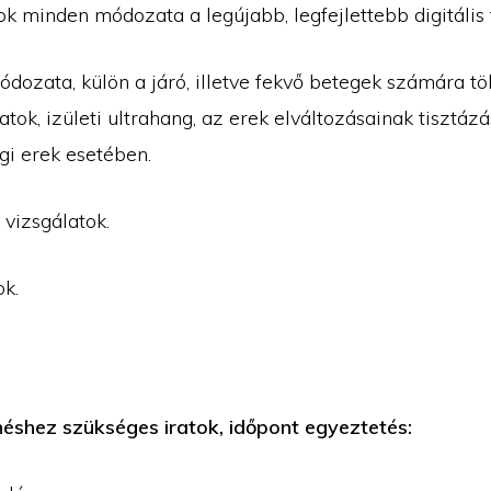
 minden módozata a legújabb, legfejlettebb digitális 
ozata, külön a járó, illetve fekvő betegek számára töb
latok, izületi ultrahang, az erek elváltozásainak tisztá
agi erek esetében.
vizsgálatok.
k.
éshez szükséges iratok, időpont egyeztetés: