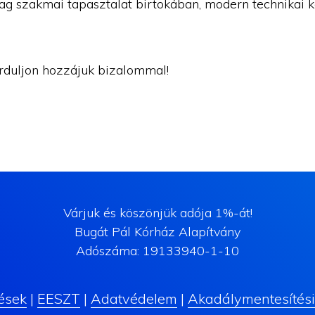
g szakmai tapasztalat birtokában, modern technikai 
rduljon hozzájuk bizalommal!
Várjuk és köszönjük adója 1%-át!
Bugát Pál Kórház Alapítvány
Adószáma: 19133940-1-10
ések
|
EESZT
|
Adatvédelem
|
Akadálymentesítési 