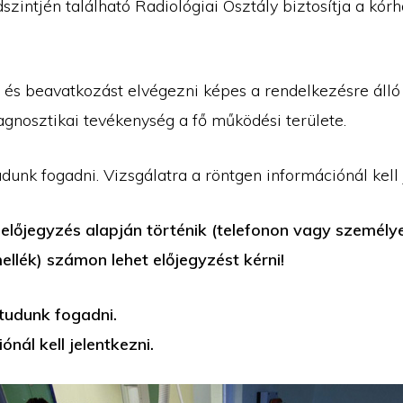
szintjén található Radiológiai Osztály biztosítja a kórh
 és beavatkozást elvégezni képes a rendelkezésre álló
agnosztikai tevékenység a fő működési területe.
dunk fogadni. Vizsgálatra a röntgen információnál kell 
 előjegyzés alapján történik (telefonon vagy személy
ellék) számon lehet előjegyzést kérni!
tudunk fogadni.
nál kell jelentkezni.