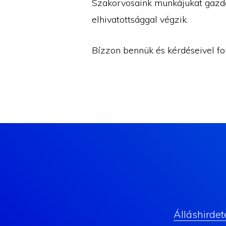
Szakorvosaink munkájukat gazda
elhivatottsággal végzik.
Bízzon bennük és kérdéseivel fo
Álláshirdet