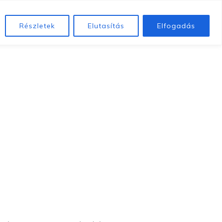
k
Betegeinknek
Közérdekű adatok
Alapítványunk
Részletek
Elutasítás
Elfogadás