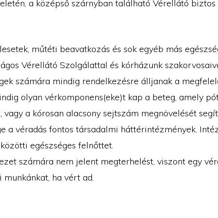
letén, a középső szárnyban található Vérellátó biztos h
alesetek, műtéti beavatkozás és sok egyéb más egészsé
ágos Vérellátó Szolgálattal és kórházunk szakorvosaiva
gek számára mindig rendelkezésre álljanak a megfelel
indig olyan vérkomponens(eke)t kap a beteg, amely pót
it, vagy a kórosan alacsony sejtszám megnövelését segíti
 a véradás fontos társadalmi háttérintézmények. Inté
közötti egészséges felnőttet.
zet számára nem jelent megterhelést, viszont egy vér
i munkánkat, ha vért ad.