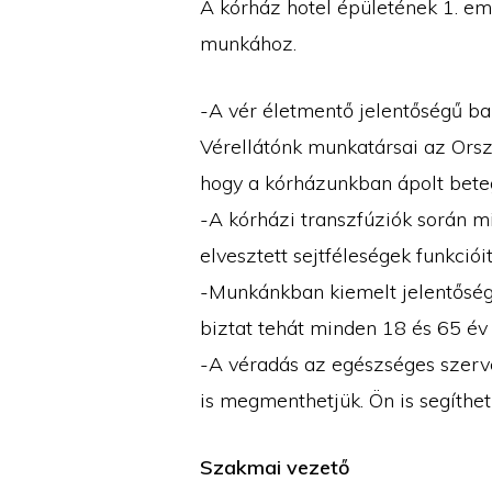
A kórház hotel épületének 1. eme
munkához.
-A vér életmentő jelentőségű b
Vérellátónk munkatársai az Orsz
hogy a kórházunkban ápolt bete
-A kórházi transzfúziók során m
elvesztett sejtféleségek funkció
-Munkánkban kiemelt jelentősége
biztat tehát minden 18 és 65 év 
-A véradás az egészséges szerve
is megmenthetjük. Ön is segíthet
Szakmai vezető