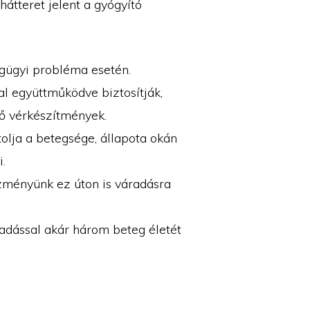
átteret jelent a gyógyító
gügyi probléma esetén.
l együttműködve biztosítják,
ő vérkészítmények.
olja a betegsége, állapota okán
.
zményünk ez úton is váradásra
adással akár három beteg életét