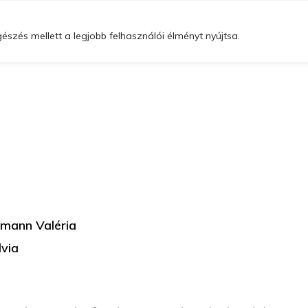
Szolgáltatásaink
Gyógyító osztályaink
Szakrendelési idő
szés mellett a legjobb felhasználói élményt nyújtsa.
tmann Valéria
lvia