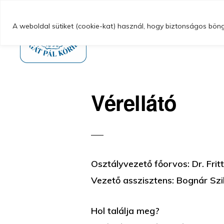
Ugrás
Skip
Magunkról
az
to
A weboldal sütiket (cookie-kat) használ, hogy biztonságos böngé
elsődleges
main
navigációhoz
content
GYÖNGYÖSI
Gyöngyösi
BUGÁT
PÁL
Bugát
Vérellátó
KÓRHÁZ
Pál
Kórház
Osztályvezető főorvos: Dr. Frit
Vezető asszisztens: Bognár Szi
Hol találja meg?