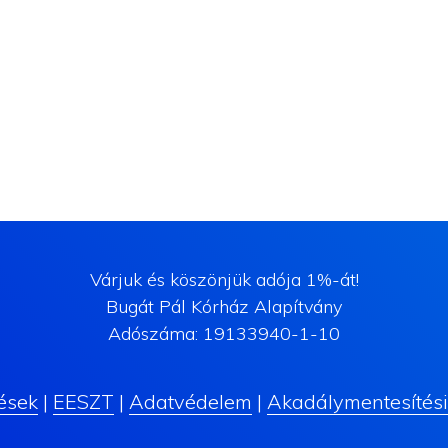
Várjuk és köszönjük adója 1%-át!
Bugát Pál Kórház Alapítvány
Adószáma: 19133940-1-10
ések
|
EESZT
|
Adatvédelem
|
Akadálymentesítési 