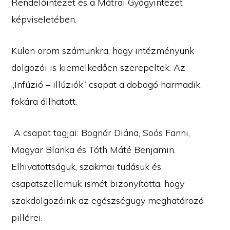
Rendelőintézet és a Mátrai Gyógyintézet
képviseletében.
Külön öröm számunkra, hogy intézményünk
dolgozói is kiemelkedően szerepeltek. Az
„Infúzió – illúziók” csapat a dobogó harmadik
fokára állhatott.
A csapat tagjai: Bognár Diána, Soós Fanni,
Magyar Blanka és Tóth Máté Benjamin.
Elhivatottságuk, szakmai tudásuk és
csapatszellemük ismét bizonyította, hogy
szakdolgozóink az egészségügy meghatározó
pillérei.