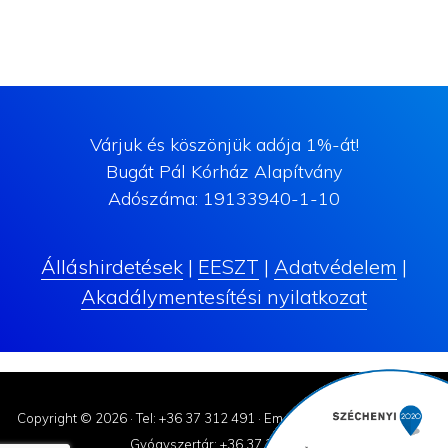
Várjuk és köszönjük adója 1%-át!
Bugát Pál Kórház Alapítvány
Adószáma: 19133940-1-10
Álláshirdetések
|
EESZT
|
Adatvédelem
|
Akadálymentesítési nyilatkozat
Copyright © 2026 ·
Tel: +36 37 312 491
·
Email: korhaz@bugatpal.hu
Gyógyszertár: +36 37 310-182