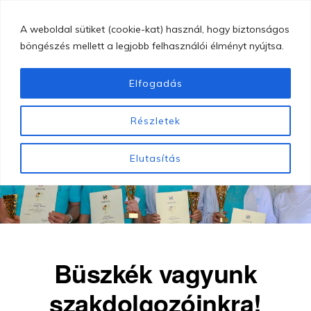
Skip
MENU
A weboldal sütiket (cookie-kat) használ, hogy biztonságos
to
böngészés mellett a legjobb felhasználói élményt nyújtsa.
main
content
Elfogadás
GYÖNGYÖSI
Gyöngyösi
BUGÁT
Részletek
PÁL
Bugát
KÓRHÁZ
Pál
Elutasítás
Kórház
Büszkék vagyunk
szakdolgozóinkra!