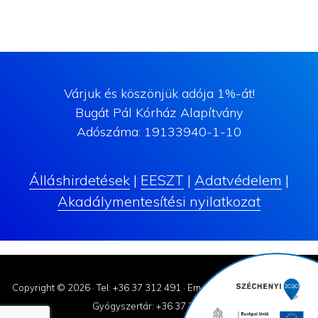
Várjuk és köszönjük adója 1%-át!
Bugát Pál Kórház Alapítvány
Adószáma: 19133940-1-10
Álláshirdetések
|
EESZT
|
Adatvédelem
|
Akadálymentesítési nyilatkozat
Copyright © 2026 ·
Tel: +36 37 312 491
·
Email: korhaz@bugatpal.hu
Gyógyszertár: +36 37 310-182