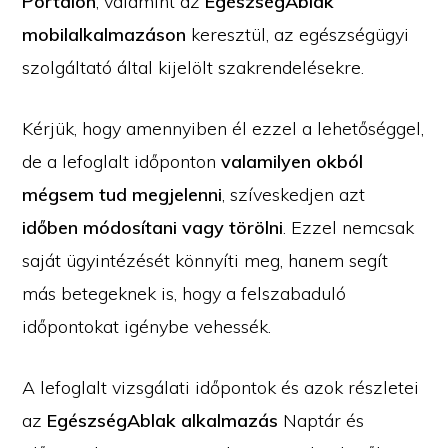
Portálon
, valamint az
EgészségAblak
mobilalkalmazáson
keresztül, az egészségügyi
szolgáltató által kijelölt szakrendelésekre.
Kérjük, hogy amennyiben él ezzel a lehetőséggel,
de a lefoglalt időponton
valamilyen okból
mégsem tud megjelenni
, szíveskedjen azt
időben módosítani vagy törölni
. Ezzel nemcsak
saját ügyintézését könnyíti meg, hanem segít
más betegeknek is, hogy a felszabaduló
időpontokat igénybe vehessék.
A lefoglalt vizsgálati időpontok és azok részletei
az
EgészségAblak alkalmazás
Naptár és