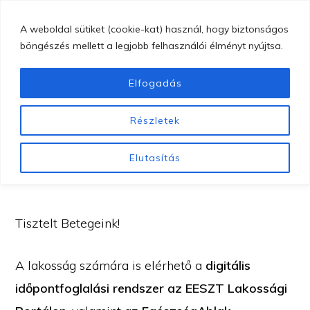
Skip
MENU
A weboldal sütiket (cookie-kat) használ, hogy biztonságos
to
böngészés mellett a legjobb felhasználói élményt nyújtsa.
main
content
Elfogadás
GYÖNGYÖSI
Gyöngyösi
BUGÁT
Részletek
PÁL
Bugát
EgészségAblak
KÓRHÁZ
Pál
Elutasítás
Kórház
Tisztelt Betegeink!
A lakosság számára is elérhető a
digitális
időpontfoglalási rendszer az EESZT Lakossági