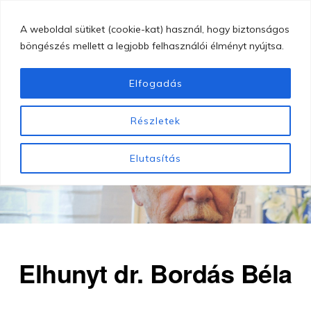
Skip
MENU
A weboldal sütiket (cookie-kat) használ, hogy biztonságos
to
böngészés mellett a legjobb felhasználói élményt nyújtsa.
main
content
Elfogadás
GYÖNGYÖSI
Gyöngyösi
BUGÁT
Részletek
PÁL
Bugát
KÓRHÁZ
Pál
Elutasítás
Kórház
Elhunyt dr. Bordás Béla