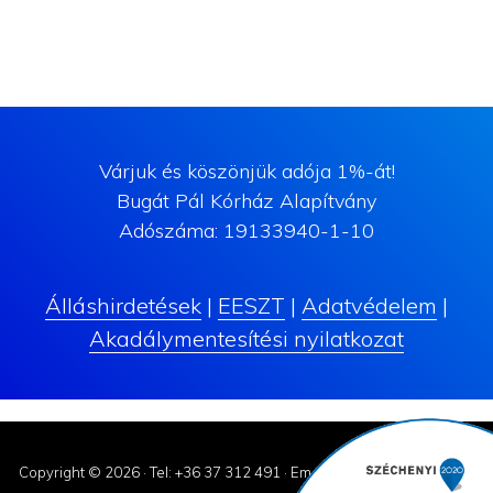
Várjuk és köszönjük adója 1%-át!
Bugát Pál Kórház Alapítvány
Adószáma: 19133940-1-10
Álláshirdetések
|
EESZT
|
Adatvédelem
|
Akadálymentesítési nyilatkozat
Copyright © 2026 ·
Tel: +36 37 312 491
·
Email: korhaz@bugatpal.hu