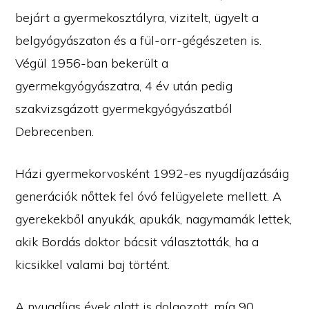
bejárt a gyermekosztályra, vizitelt, ügyelt a
belgyógyászaton és a fül-orr-gégészeten is.
Végül 1956-ban bekerült a
gyermekgyógyászatra, 4 év után pedig
szakvizsgázott gyermekgyógyászatból
Debrecenben.
Házi gyermekorvosként 1992-es nyugdíjazásáig
generációk nőttek fel óvó felügyelete mellett. A
gyerekekből anyukák, apukák, nagymamák lettek,
akik Bordás doktor bácsit választották, ha a
kicsikkel valami baj történt.
A nyugdíjas évek alatt is dolgozott, míg 90