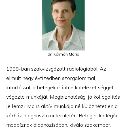
dr. Kálmán Mária
1988-ban szakvizsgázott radiológiából. Az
elmúlt négy évtizedben szorgalommal,
kitartással, a betegek iránti elkötelezettséggel
végezte munkáját. Megbízhatóság, jó kollegalitás
jellemzi. Ma is aktív munkája nélkülözhetetlen a
kórház diagnosztikai területén. Betegei, kollégái
megbíznak diagnózisában, kiváló szakember.