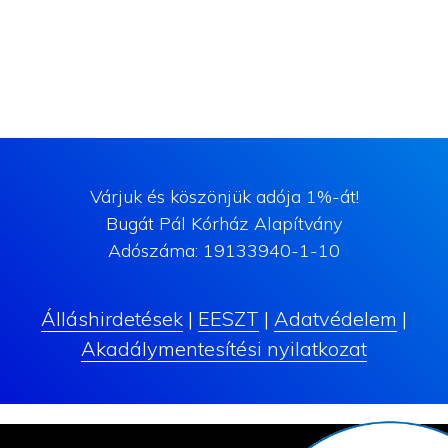
Várjuk és köszönjük adója 1%-át!
Bugát Pál Kórház Alapítvány
Adószáma: 19133940-1-10
Álláshirdetések
|
EESZT
|
Adatvédelem
|
Akadálymentesítési nyilatkozat