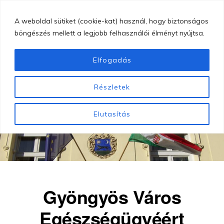
Skip
MENU
A weboldal sütiket (cookie-kat) használ, hogy biztonságos
to
böngészés mellett a legjobb felhasználói élményt nyújtsa.
main
content
Elfogadás
GYÖNGYÖSI
Gyöngyösi
BUGÁT
Részletek
PÁL
Bugát
KÓRHÁZ
Pál
Elutasítás
Kórház
Gyöngyös Város
Egészségügyéért