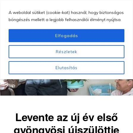
Skip
MENU
A weboldal sütiket (cookie-kat) használ, hogy biztonságos
to
böngészés mellett a legjobb felhasználói élményt nyújtsa.
main
content
Elfogadás
GYÖNGYÖSI
Gyöngyösi
BUGÁT
Részletek
PÁL
Bugát
KÓRHÁZ
Pál
Elutasítás
Kórház
Levente az új év első
gyöngyösi újszülöttje