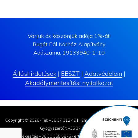
Várjuk és köszönjük adója 1%-át!
Bugát Pál Kórház Alapítvány
Adószáma: 19133940-1-10
Álláshirdetések
|
EESZT
|
Adatvédelem
|
Akadálymentesítési nyilatkozat
Copyright © 2026 ·
Tel: +36 37 312 491
·
Email: korhaz@bugatpal.hu
Gyógyszertár: +36 37 310-182
Értékesítés +36 30 365 5875
·
ertekesites@bugatpal.hu