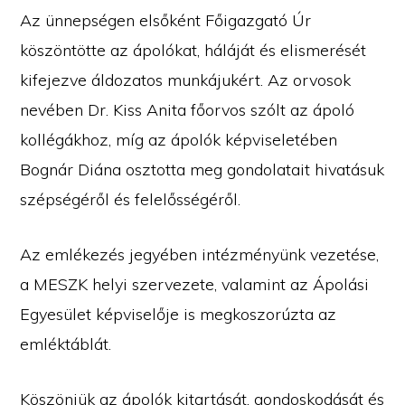
Az ünnepségen elsőként Főigazgató Úr
köszöntötte az ápolókat, háláját és elismerését
kifejezve áldozatos munkájukért. Az orvosok
nevében Dr. Kiss Anita főorvos szólt az ápoló
kollégákhoz, míg az ápolók képviseletében
Bognár Diána osztotta meg gondolatait hivatásuk
szépségéről és felelősségéről.
Az emlékezés jegyében intézményünk vezetése,
a MESZK helyi szervezete, valamint az Ápolási
Egyesület képviselője is megkoszorúzta az
emléktáblát.
Köszönjük az ápolók kitartását, gondoskodását és