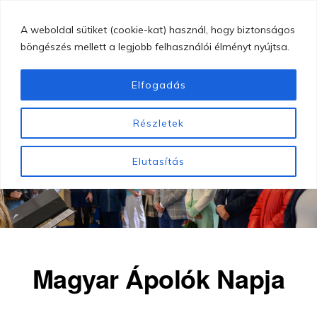
Skip
MENU
A weboldal sütiket (cookie-kat) használ, hogy biztonságos
to
böngészés mellett a legjobb felhasználói élményt nyújtsa.
main
content
Elfogadás
GYÖNGYÖSI
Gyöngyösi
BUGÁT
Részletek
PÁL
Bugát
KÓRHÁZ
Pál
Elutasítás
Kórház
Magyar Ápolók Napja