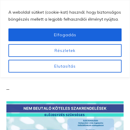
Skip
MENU
A weboldal sütiket (cookie-kat) használ, hogy biztonságos
to
böngészés mellett a legjobb felhasználói élményt nyújtsa.
main
content
Elfogadás
GYÖNGYÖSI
Gyöngyösi
BUGÁT
Részletek
PÁL
Bugát
Nem beutalóköteles
KÓRHÁZ
Pál
Elutasítás
szakrendelések
Kórház