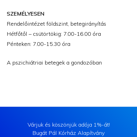
SZEMÉLYESEN
Rendelőintézet földszint, betegirányítás
Hétfőtől – csütörtökig: 7.00-16.00 óra
Pénteken: 7.00-15.30 óra
A pszichiátriai betegek a gondozóban
Várjuk és köszönjük adója 1%-át!
Bugát Pál Kórház Alapítvány