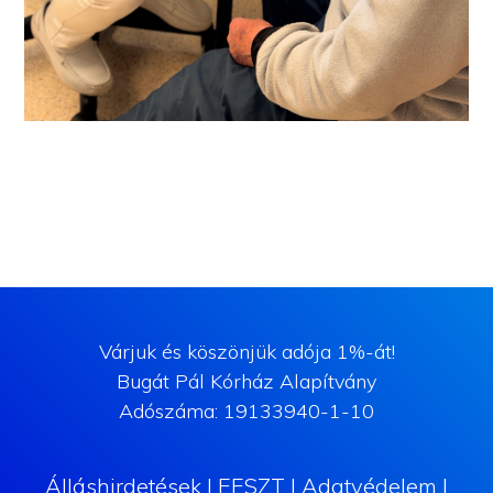
Várjuk és köszönjük adója 1%-át!
Bugát Pál Kórház Alapítvány
Adószáma: 19133940-1-10
Álláshirdetések
|
EESZT
|
Adatvédelem
|