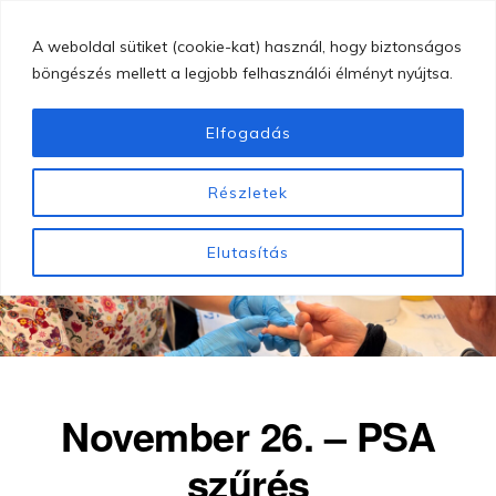
Skip
MENU
A weboldal sütiket (cookie-kat) használ, hogy biztonságos
to
böngészés mellett a legjobb felhasználói élményt nyújtsa.
main
content
Elfogadás
GYÖNGYÖSI
Gyöngyösi
BUGÁT
Részletek
PÁL
Bugát
KÓRHÁZ
Pál
Elutasítás
Kórház
November 26. – PSA
szűrés