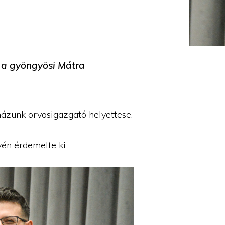
 a gyöngyösi Mátra
rházunk orvosigazgató helyettese.
én érdemelte ki.