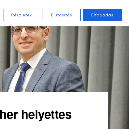
k
Betegeinknek
Közérdekű adatok
Alapítványunk
Részletek
Elutasítás
Elfogadás
her helyettes