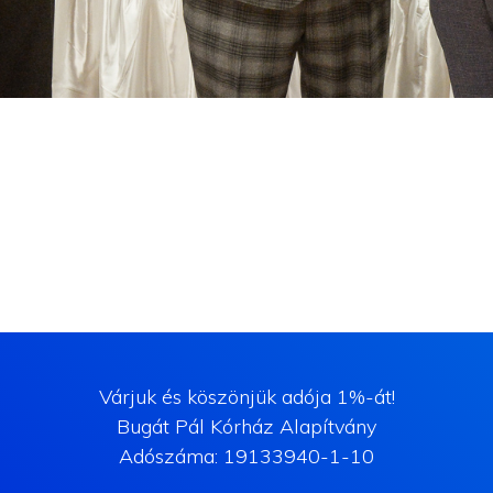
Várjuk és köszönjük adója 1%-át!
Bugát Pál Kórház Alapítvány
Adószáma: 19133940-1-10