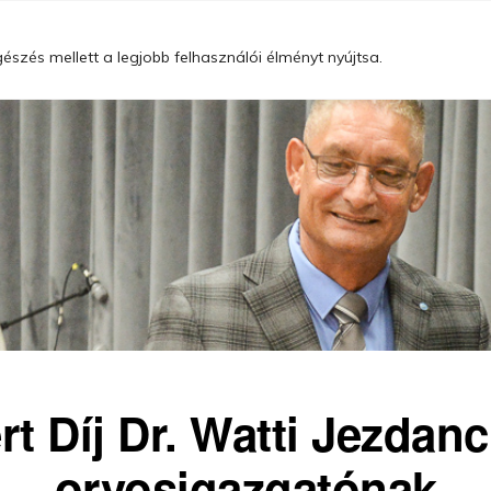
Szolgáltatásaink
Gyógyító osztályaink
Szakrendelési idő
szés mellett a legjobb felhasználói élményt nyújtsa.
t Díj Dr. Watti Jezdanc
orvosigazgatónak