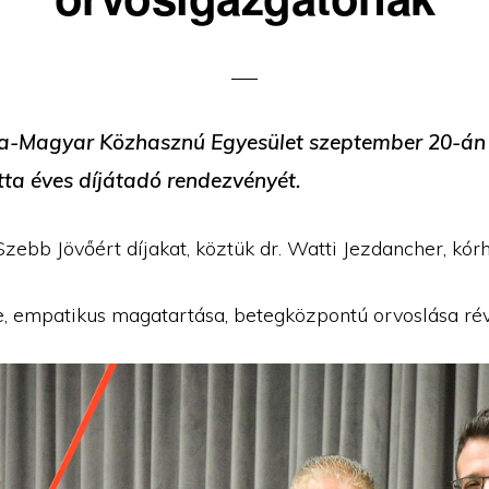
a-Magyar Közhasznú Egyesület szeptember 20-án
ta éves díjátadó rendezvényét.
Szebb Jövőért díjakat, köztük dr. Watti Jezdancher, kó
e, empatikus magatartása, betegközpontú orvoslása rév