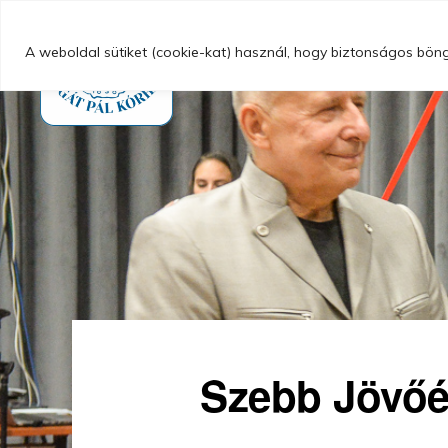
Ugrás
Skip
Magunkról
az
to
A weboldal sütiket (cookie-kat) használ, hogy biztonságos böngé
elsődleges
main
navigációhoz
content
GYÖNGYÖSI
Gyöngyösi
BUGÁT
PÁL
Bugát
KÓRHÁZ
Pál
Kórház
Szebb Jövőér