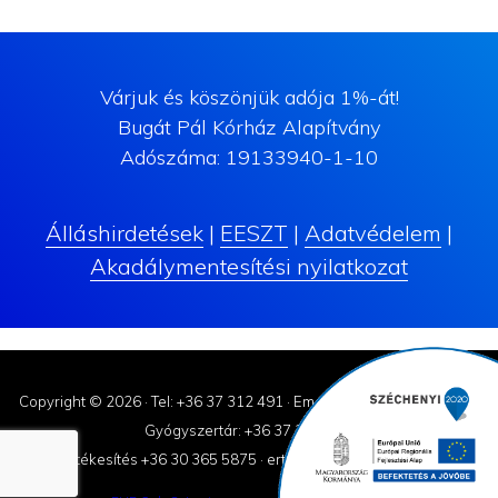
Várjuk és köszönjük adója 1%-át!
Bugát Pál Kórház Alapítvány
Adószáma: 19133940-1-10
Álláshirdetések
|
EESZT
|
Adatvédelem
|
Akadálymentesítési nyilatkozat
Copyright © 2026 ·
Tel: +36 37 312 491
·
Email: korhaz@bugatpal.hu
Gyógyszertár: +36 37 310-182
Értékesítés +36 30 365 5875
·
ertekesites@bugatpal.hu