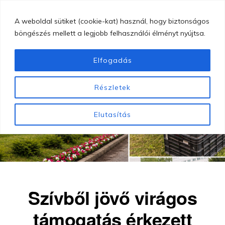
Skip
MENU
A weboldal sütiket (cookie-kat) használ, hogy biztonságos
to
böngészés mellett a legjobb felhasználói élményt nyújtsa.
main
content
Elfogadás
GYÖNGYÖSI
Gyöngyösi
BUGÁT
Részletek
PÁL
Bugát
KÓRHÁZ
Pál
Elutasítás
Kórház
Szívből jövő virágos
támogatás érkezett