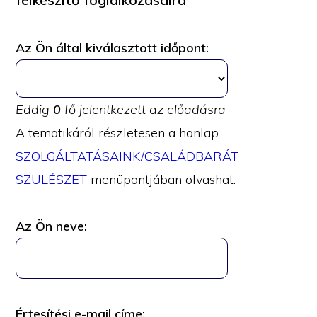
Az Ön által kiválasztott időpont
:
Eddig
0
fő jelentkezett az előadásra
A tematikáról részletesen a honlap
SZOLGÁLTATÁSAINK/CSALÁDBARÁT
SZÜLÉSZET
menüpontjában olvashat.
Az Ön neve
:
Értesítési e-mail címe
: