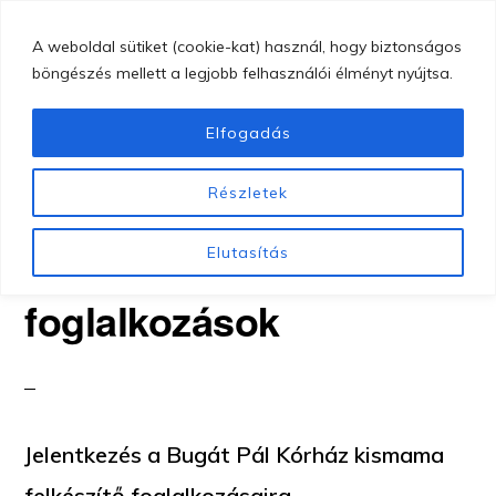
Skip
MENU
A weboldal sütiket (cookie-kat) használ, hogy biztonságos
to
böngészés mellett a legjobb felhasználói élményt nyújtsa.
main
content
Elfogadás
GYÖNGYÖSI
Gyöngyösi
BUGÁT
Részletek
PÁL
Bugát
Családbarát szülészet –
KÓRHÁZ
Pál
Elutasítás
szülésfelkészítő
Kórház
foglalkozások
Jelentkezés a Bugát Pál Kórház kismama
felkészítő foglalkozásaira