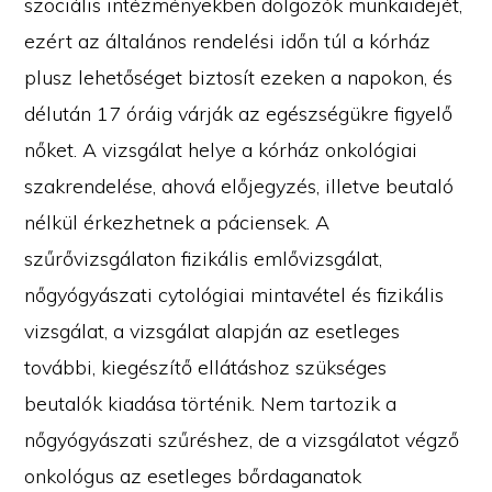
szociális intézményekben dolgozók munkaidejét,
ezért az általános rendelési időn túl a kórház
plusz lehetőséget biztosít ezeken a napokon, és
délután 17 óráig várják az egészségükre figyelő
nőket. A vizsgálat helye a kórház onkológiai
szakrendelése, ahová előjegyzés, illetve beutaló
nélkül érkezhetnek a páciensek. A
szűrővizsgálaton fizikális emlővizsgálat,
nőgyógyászati cytológiai mintavétel és fizikális
vizsgálat, a vizsgálat alapján az esetleges
további, kiegészítő ellátáshoz szükséges
beutalók kiadása történik. Nem tartozik a
nőgyógyászati szűréshez, de a vizsgálatot végző
onkológus az esetleges bőrdaganatok