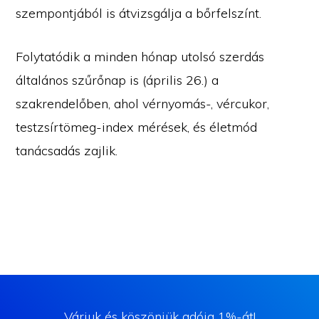
szempontjából is átvizsgálja a bőrfelszínt.
Folytatódik a minden hónap utolsó szerdás
általános szűrőnap is (április 26.) a
szakrendelőben, ahol vérnyomás-, vércukor,
testzsírtömeg-index mérések, és életmód
tanácsadás zajlik.
Várjuk és köszönjük adója 1%-át!