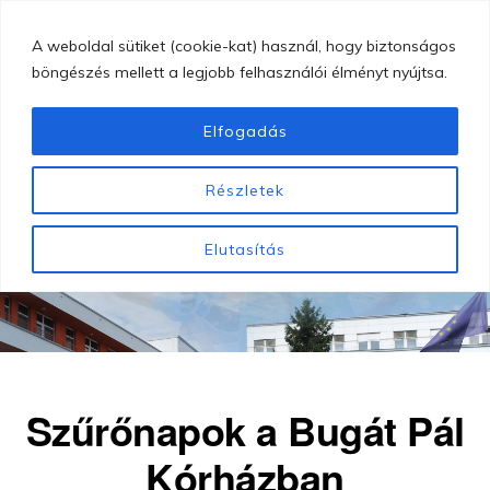
Skip
MENU
A weboldal sütiket (cookie-kat) használ, hogy biztonságos
to
böngészés mellett a legjobb felhasználói élményt nyújtsa.
main
content
Elfogadás
GYÖNGYÖSI
Gyöngyösi
BUGÁT
Részletek
PÁL
Bugát
KÓRHÁZ
Pál
Elutasítás
Kórház
Szűrőnapok a Bugát Pál
Kórházban