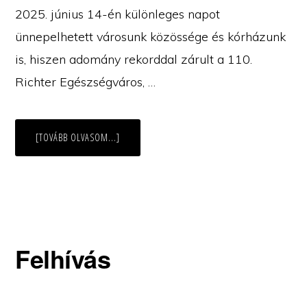
2025. június 14-én különleges napot
ünnepelhetett városunk közössége és kórházunk
is, hiszen adomány rekorddal zárult a 110.
Richter Egészségváros, …
ABOUT
[TOVÁBB OLVASOM...]
REKORD
ÖSSZEGŰ
TÁMOGATÁS
A
GYÖNGYÖSI
BUGÁT
PÁL
KÓRHÁZNAK
A
RICHTER
EGÉSZSÉGVÁROS
Felhívás
JÓVOLTÁBÓL