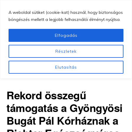
Skip
MENU
A weboldal sütiket (cookie-kat) használ, hogy biztonságos
to
böngészés mellett a legjobb felhasználói élményt nyújtsa.
main
content
Elfogadás
GYÖNGYÖSI
Gyöngyösi
BUGÁT
Részletek
PÁL
Bugát
ADMIN
KÓRHÁZ
Pál
Elutasítás
Kórház
Rekord összegű
támogatás a Gyöngyösi
Bugát Pál Kórháznak a