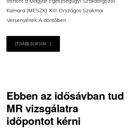
otthont a Magyar Egészségügyi Szakdolgozói
Kamara (MESZK) XIII. Országos Szakmai
Versenyének A döntőben …
ABOUT
[TOVÁBB OLVASOM...]
AZ
ORSZÁG
3.
LEGJOBBJA
LETT
KÓRHÁZUNK
CSAPATA
A
MESZK
SZAKMAI
VERSENYÉN!
Ebben az idősávban tud
MR vizsgálatra
időpontot kérni