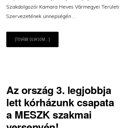
Szakdolgozói Kamara Heves Vármegyei Területi
Szervezetének ünnepségén …
ABOUT
[TOVÁBB OLVASOM...]
HEVES
VÁRMEGYE
EGÉSZSÉGÜGYI
SZAKDOLGOZÓJA
KITÜNTETÉST
KAPOTT
BALOGHNÉ
NAGY
SZILVIA
Az ország 3. legjobbja
lett kórházunk csapata
a MESZK szakmai
versenyén!