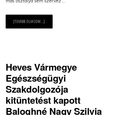
más osztálya sem szervez …
ABOUT
[TOVÁBB OLVASOM...]
FELHÍVÁS
Heves Vármegye
Egészségügyi
Szakdolgozója
kitüntetést kapott
Baloghné Nagy Szilvia