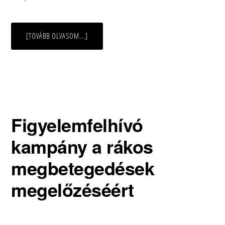
ABOUT
[TOVÁBB OLVASOM...]
ELFOGADÁS
–
DÍJ
AZ
ORVOSIGAZGATÓNAK
Figyelemfelhívó
kampány a rákos
megbetegedések
megelőzéséért