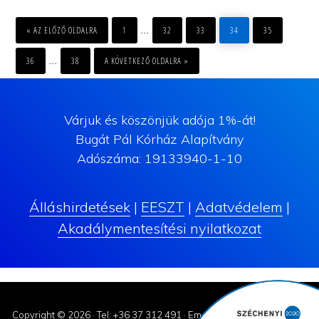
MENJ
OLDAL
OLDAL
OLDAL
OLDAL
OLDAL
Interim
…
«
AZ ELŐZŐ OLDALRA
1
32
33
34
35
pages
OLDAL
OLDAL
MENJ
Interim
…
36
38
A KÖVETKEZŐ OLDALRA »
omitted
pages
omitted
Várjuk és köszönjük adója 1%-át!
Bugát Pál Kórház Alapítvány
Adószáma: 19133940-1-10
Álláshirdetések
|
EESZT
|
Adatvédelem
|
Akadálymentesítési nyilatkozat
Copyright © 2026 ·
Tel: +36 37 312 491
·
Email: korhaz@bugatpal.hu