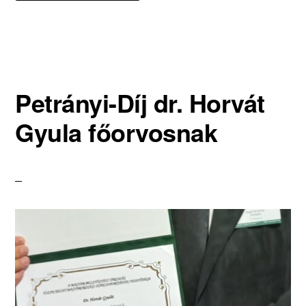
KAMPÁNY
A
RÁKOS
MEGBETEGEDÉSEK
MEGELŐZÉSÉÉRT
Petrányi-Díj dr. Horvát
Gyula főorvosnak