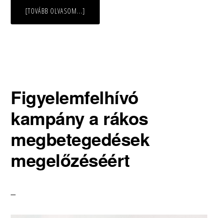
ABOUT
[TOVÁBB OLVASOM...]
FIGYELEMFELHÍVÓ
KAMPÁNY
A
RÁKOS
MEGBETEGEDÉSEK
MEGELŐZÉSÉÉRT
Figyelemfelhívó
kampány a rákos
megbetegedések
megelőzéséért