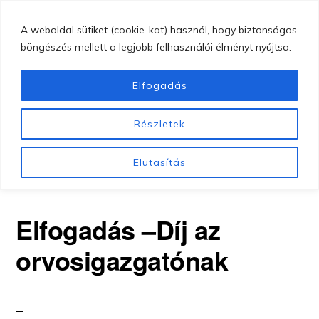
Skip
MENU
A weboldal sütiket (cookie-kat) használ, hogy biztonságos
to
böngészés mellett a legjobb felhasználói élményt nyújtsa.
main
content
Elfogadás
GYÖNGYÖSI
Gyöngyösi
BUGÁT
Részletek
PÁL
Bugát
A BUGÁT PÁL KÓRHÁZ HÍREI
KÓRHÁZ
Pál
Elutasítás
Kórház
Elfogadás –Díj az
orvosigazgatónak