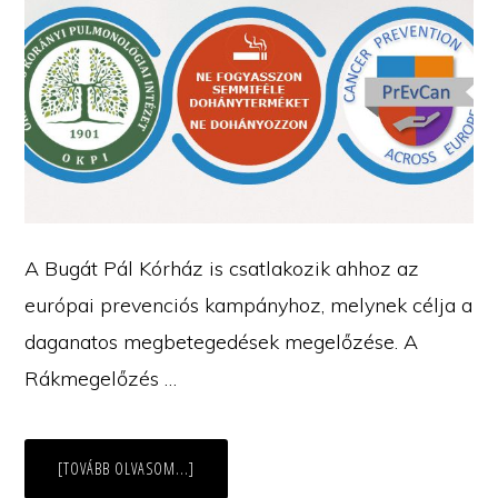
A Bugát Pál Kórház is csatlakozik ahhoz az
európai prevenciós kampányhoz, melynek célja a
daganatos megbetegedések megelőzése. A
Rákmegelőzés …
ABOUT
[TOVÁBB OLVASOM...]
FIGYELEMFELHÍVÓ