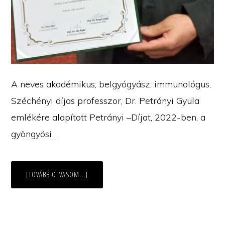
A neves akadémikus, belgyógyász, immunológus,
Széchényi díjas professzor, Dr. Petrányi Gyula
emlékére alapított Petrányi –Díjat, 2022-ben, a
gyöngyösi …
ABOUT
[TOVÁBB OLVASOM...]
PETRÁNYI-
DÍJ
DR.
HORVÁT
GYULA
FŐORVOSNAK