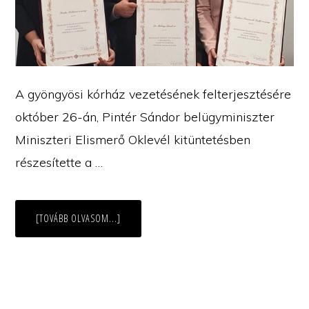
A gyöngyösi kórház vezetésének felterjesztésére
október 26-án, Pintér Sándor belügyminiszter
Miniszteri Elismerő Oklevél kitüntetésben
részesítette a …
ABOUT
[TOVÁBB OLVASOM...]
MINISZTERI
ELISMERÉS
A
GYÖNGYÖSI
KÓRHÁZ
DOLGOZÓINAK